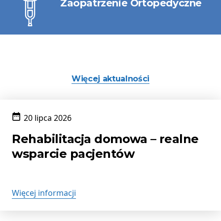
Zaopatrzenie Ortopedyczne
Więcej aktualności
20 lipca 2026
Data
publikacji:
Rehabilitacja domowa – realne
wsparcie pacjentów
Więcej informacji