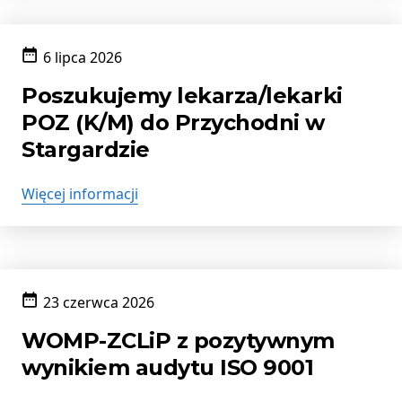
6 lipca 2026
Data
publikacji:
Poszukujemy lekarza/lekarki
POZ (K/M) do Przychodni w
Stargardzie
Więcej informacji
23 czerwca 2026
Data
publikacji:
WOMP-ZCLiP z pozytywnym
wynikiem audytu ISO 9001