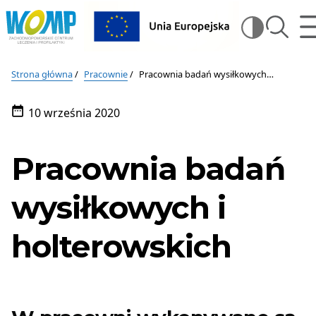
Wojewódzki
m
szukaj
Wysz
Ośrodek
Medycyny
Wojewódzki
na
Pracy
Ośrodek
stron
–
Strona główna
Pracownie
Pracownia badań wysiłkowych i holterowskich
Zachodniopomorskie
Medycyny
Centrum
10 września 2020
Pracy
Leczenia
Data
i
publikacji:
–
Profilaktyki
Pracownia badań
w
Zachodniopomorskie
Szczecinie
Centrum
wysiłkowych i
Leczenia
holterowskich
i
Profilaktyki