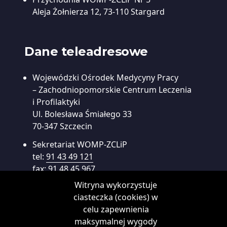
Aleja Żołnierza 12, 73-110 Stargard
Dane teleadresowe
Wojewódzki Ośrodek Medycyny Pracy
– Zachodniopomorskie Centrum Leczenia
i Profilaktyki
Ul. Bolesława Śmiałego 33
70-347 Szczecin
Sekretariat WOMP-ZCLiP
tel:
91 43 49 121
fax:
91 48 45 967
e-mail:
sekretariat@womp.szczecin.pl
Witryna wykorzystuje
ciasteczka (cookies) w
Centrala
celu zapewnienia
tel:
91 43 49 100
maksymalnej wygody