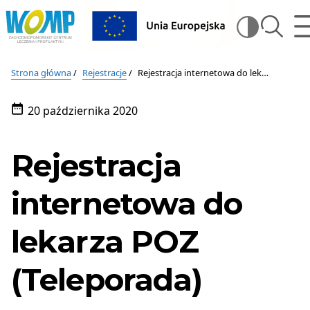
Wojewódzki
m
szukaj
Wysz
Ośrodek
Medycyny
Wojewódzki
na
Pracy
Ośrodek
stron
–
Strona główna
Rejestracje
Rejestracja internetowa do lekarza POZ (Teleporada)
Zachodniopomorskie
Medycyny
Centrum
20 października 2020
Pracy
Leczenia
Data
i
publikacji:
–
Profilaktyki
Rejestracja
w
Zachodniopomorskie
Szczecinie
Centrum
internetowa do
Leczenia
lekarza POZ
i
Profilaktyki
(Teleporada)