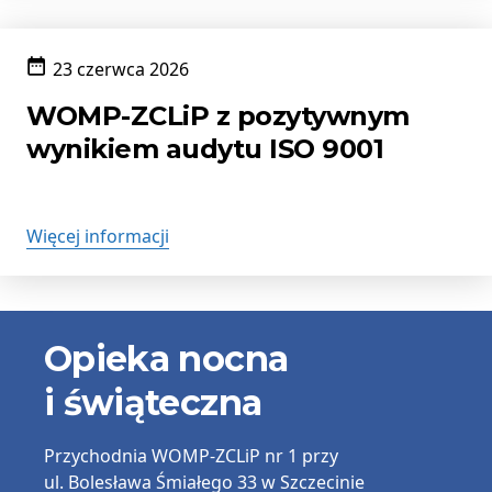
23 czerwca 2026
Data
publikacji:
WOMP-ZCLiP z pozytywnym
wynikiem audytu ISO 9001
Więcej informacji
Informacje
Opieka nocna
kontaktowe
i świąteczna
Przychodnia
WOMP-ZCLiP nr 1
przy
ul. Bolesława Śmiałego 33 w Szczecinie