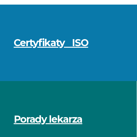
Przydatne
informacje
Certyfikaty
ISO
Porady lekarza