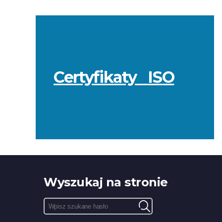
Przydatne
informacje
Certyfikaty
ISO
Wyszukaj na stronie
Pole
Wyszukiwarka
wyszukiwania:
treści