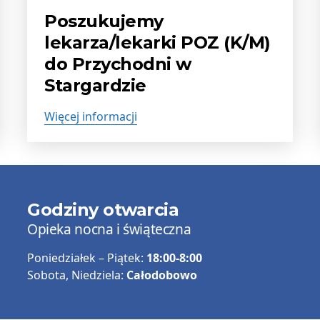
publikacji:
Poszukujemy
lekarza/lekarki POZ (K/M)
do Przychodni w
Stargardzie
Więcej informacji
Godziny otwarcia
Opieka nocna i świąteczna
Poniedziałek – Piątek:
18:00-8:00
Sobota, Niedziela:
Całodobowo