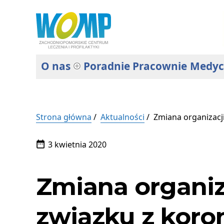
Wojewódzki
Wojewódzki
Ośrodek
Ośrodek
Medycyny
Medycyny
Pracy
–
O nas
Poradnie
Pracownie
Medyc
Pracy
Zachodniopomorskie
–
Centrum
Leczenia
Zachodniopomorskie
i
Profilaktyki
Strona główna
Aktualności
Zmiana organizacj
Centrum
w
Leczenia
Szczecinie
Data
3 kwietnia 2020
i
publikacji:
Profilaktyki
Zmiana organiz
związku z kor