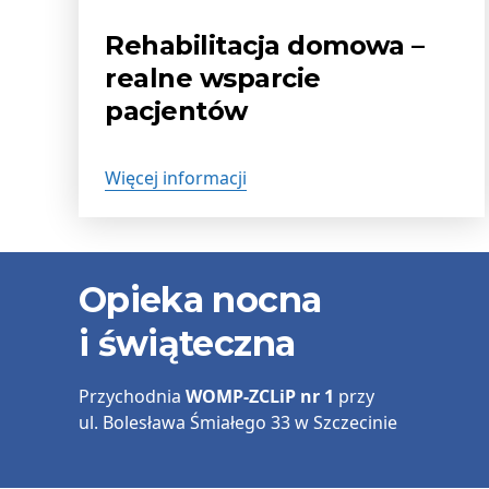
publikacji:
Rehabilitacja domowa –
realne wsparcie
pacjentów
Więcej informacji
Informacje
Opieka nocna
kontaktowe
i świąteczna
Przychodnia
WOMP-ZCLiP nr 1
przy
ul. Bolesława Śmiałego 33 w Szczecinie