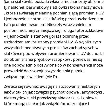
Sama siatkówka posiada własne mechanizmy obronne
tj. nabłonek barwnikowy siatkówki i błona naczyniowa
, które zawierają melaninę pochłaniającą promienie UV
i jednocześnie chronią siatkówkę przed uszkodzeniem
tym promieniowaniem. Niestety wraz z wiekiem
poziom melaniny zmniejsza się – ulega fotorozkładowi
– i jednocześnie stanowi gorszą ochronę przed
uszkodzeniami ze strony promieni UV. W wyniku tych
wszystkich negatywnych procesów zachodzących w
siatkówce pod wpływem promieniowania UV dochodzi
do obumierania pręcików i czopków , ponieważ nie są
one odpowiednio odżywione co w konsekwencji może
prowadzić do rozwoju zwyrodnienia plamki
związanego z wiekiem (AMD) .
Zwraca się również uwagę na stosowanie niektórych
leków takich jak : związki psychotropowe , antybiotyki ,
niesterydowe leki przeciwzapalne oraz leki ziołowe ,
które mogą działać jak związki fotouczulające i