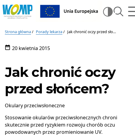
Wojewódzki
m
szukaj
Wysz
Ośrodek
Medycyny
Wojewódzki
na
Pracy
Ośrodek
stron
–
Strona główna
Porady lekarza
Jak chronić oczy przed słońcem?
Zachodniopomorskie
Medycyny
Centrum
20 kwietnia 2015
Pracy
Leczenia
Data
i
publikacji:
–
Profilaktyki
Jak chronić oczy
w
Zachodniopomorskie
Szczecinie
Centrum
przed słońcem?
Leczenia
i
Okulary przeciwsłoneczne
Profilaktyki
Stosowanie okularów przeciwsłonecznych chroni
skutecznie przed ryzykiem rozwoju chorób oczu
powodowanych przez promieniowanie UV.