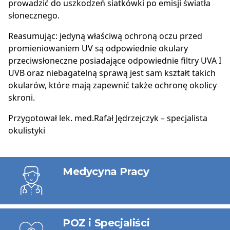
prowadzić do uszkodzeń siatkówki po emisji światła
słonecznego.
Reasumując: jedyną właściwą ochroną oczu przed
promieniowaniem UV są odpowiednie okulary
przeciwsłoneczne posiadające odpowiednie filtry UVA I
UVB oraz niebagatelną sprawą jest sam kształt takich
okularów, które mają zapewnić także ochronę okolicy
skroni.
Przygotował lek. med.Rafał Jędrzejczyk – specjalista
okulistyki
Usługi
Medycyna Pracy
POZ i Specjaliści