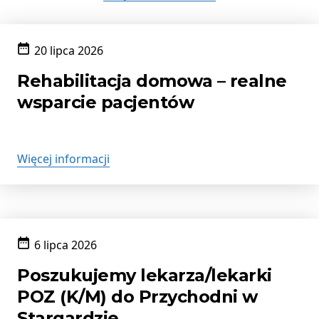
20 lipca 2026
Data
publikacji:
Rehabilitacja domowa – realne
wsparcie pacjentów
Więcej informacji
6 lipca 2026
Data
publikacji:
Poszukujemy lekarza/lekarki
POZ (K/M) do Przychodni w
Stargardzie