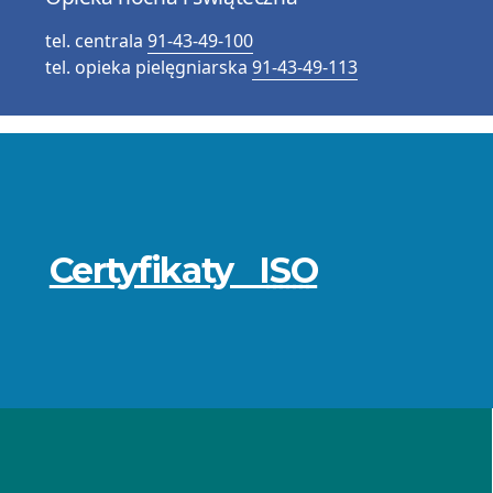
tel. centrala
91-43-49-100
tel. opieka pielęgniarska
91-43-49-113
Przydatne
informacje
Certyfikaty
ISO