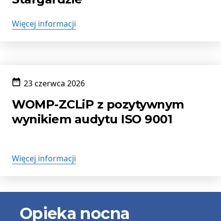
Więcej informacji
23 czerwca 2026
Data
publikacji:
WOMP-ZCLiP z pozytywnym
wynikiem audytu ISO 9001
Więcej informacji
Informacje
Opieka nocna
kontaktowe