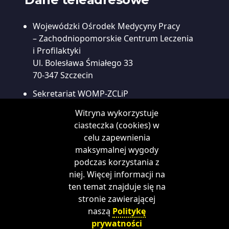
Wojewódzki Ośrodek Medycyny Pracy
– Zachodniopomorskie Centrum Leczenia
i Profilaktyki
Ul. Bolesława Śmiałego 33
70-347 Szczecin
Sekretariat WOMP-ZCLiP
tel:
91 43 49 121
Witryna wykorzystuje
fax:
91 48 45 967
ciasteczka (cookies) w
e-mail:
sekretariat@womp.szczecin.pl
celu zapewnienia
Centrala
maksymalnej wygody
tel:
91 43 49 100
podczas korzystania z
niej. Więcej informacji na
Rejestracja telefoniczna
ten temat znajduje się na
tel:
91 43 49 200
stronie zawierającej
naszą
Politykę
prywatności