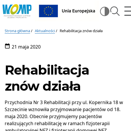
Wojewódzki
m
szukaj
Wysz
Ośrodek
Medycyny
Wojewódzki
na
Pracy
Ośrodek
stron
–
Strona główna
Aktualności
Rehabilitacja znów działa
Zachodniopomorskie
Medycyny
Centrum
21 maja 2020
Pracy
Leczenia
Data
i
publikacji:
–
Profilaktyki
Rehabilitacja
w
Zachodniopomorskie
Szczecinie
Centrum
znów działa
Leczenia
i
Przychodnia Nr 3 Rehabilitacji przy ul. Kopernika 18 w
Profilaktyki
Szczecinie wznowiła przyjmowanie pacjentów od 18.
maja 2020. Obecnie przyjmujemy pacjentów
realizujących rehabilitację w ramach fizjoterapii
ambulatoryjnej NFZ i fizjoterapii domowej NFZ.