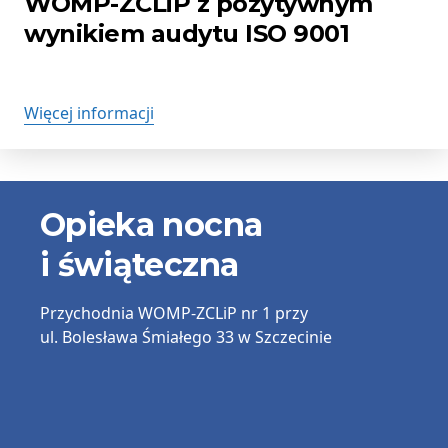
WOMP-ZCLiP z pozytywnym
wynikiem audytu ISO 9001
Więcej informacji
Informacje
Opieka nocna
kontaktowe
i świąteczna
Przychodnia
WOMP-ZCLiP nr 1
przy
ul. Bolesława Śmiałego 33 w Szczecinie