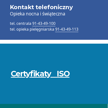
Kontakt telefoniczny
Opieka nocna i świąteczna
tel. centrala
91-43-49-100
tel. opieka pielęgniarska
91-43-49-113
Przydatne
informacje
Certyfikaty
ISO