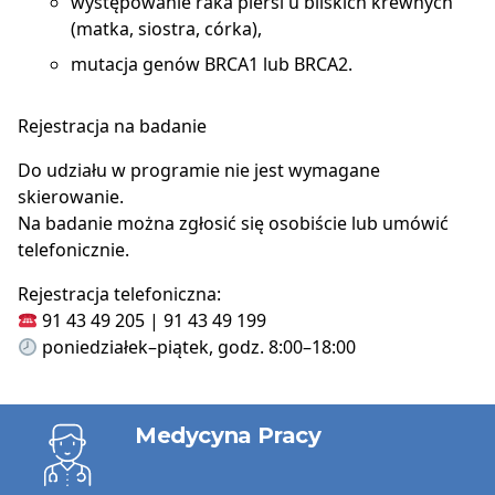
występowanie raka piersi u bliskich krewnych
(matka, siostra, córka),
mutacja genów BRCA1 lub BRCA2.
Rejestracja na badanie
Do udziału w programie nie jest wymagane
skierowanie.
Na badanie można zgłosić się osobiście lub umówić
telefonicznie.
Rejestracja telefoniczna:
91 43 49 205 | 91 43 49 199
poniedziałek–piątek, godz. 8:00–18:00
Usługi
Medycyna Pracy