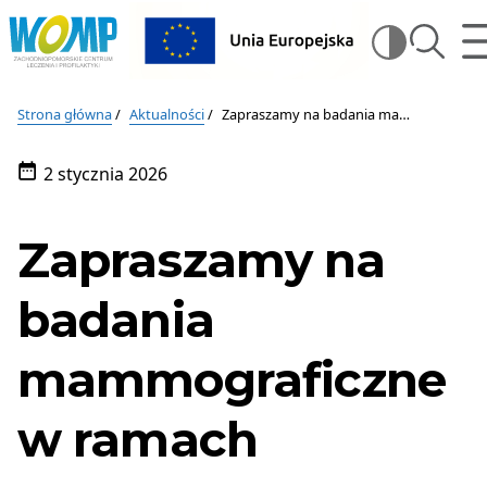
Wojewódzki
m
szukaj
Wysz
Ośrodek
Medycyny
Wojewódzki
na
Pracy
Ośrodek
stron
–
Strona główna
Aktualności
Zapraszamy na badania mammograficzne w ramach programu skryningowego
Zachodniopomorskie
Medycyny
Centrum
2 stycznia 2026
Pracy
Leczenia
Data
i
publikacji:
–
Profilaktyki
Zapraszamy na
w
Zachodniopomorskie
Szczecinie
Centrum
badania
Leczenia
mammograficzne
i
Profilaktyki
w ramach