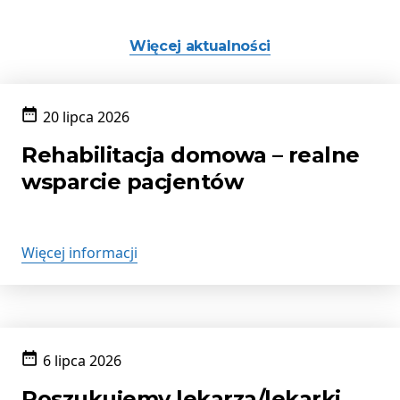
Więcej aktualności
20 lipca 2026
Data
publikacji:
Rehabilitacja domowa – realne
wsparcie pacjentów
Więcej informacji
6 lipca 2026
Data
publikacji:
Poszukujemy lekarza/lekarki